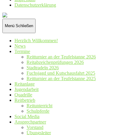
Datenschutz­erklärung
Reiterverein
St.
Hubertus
Menü
Schließen
Wennetal
e.V.
Herzlich Willkommen!
News
Termine
Reitturnier an der Teufelstanne 2026
Reitabzeichenprüfungen 2026
Stadtradeln 2026
Fuchsjagd und Kutschausfahrt 2025
Reitturnier an der Teufelstanne 2025
Reitanlage
Jugendarbeit
Quadrille
Reitbetrieb
Reitunterricht
Schulpferde
Social Media
Ansprechpartner
Vorstand
Übungsleiter