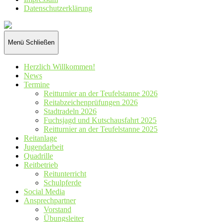
Datenschutz­erklärung
Reiterverein
St.
Hubertus
Menü
Schließen
Wennetal
e.V.
Herzlich Willkommen!
News
Termine
Reitturnier an der Teufelstanne 2026
Reitabzeichenprüfungen 2026
Stadtradeln 2026
Fuchsjagd und Kutschausfahrt 2025
Reitturnier an der Teufelstanne 2025
Reitanlage
Jugendarbeit
Quadrille
Reitbetrieb
Reitunterricht
Schulpferde
Social Media
Ansprechpartner
Vorstand
Übungsleiter