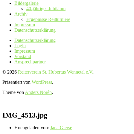
Bildergalerie
40-jähriges Jubiläum
Archiv
Ergebnisse Reitturniere
Impressum
Datenschutz­erklärung
Datenschutz­erklärung
Login
Impressum
Vorstand
Ansprechpartner
© 2026
Reiterverein St. Hubertus Wennetal e.V.
.
Präsentiert von
WordPress
.
Theme von
Anders Norén
.
IMG_4513.jpg
Hochgeladen von:
Jana Gierse