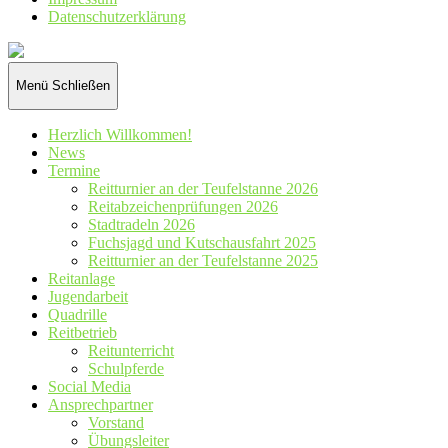
Datenschutz­erklärung
Reiterverein
St.
Hubertus
Menü
Schließen
Wennetal
e.V.
Herzlich Willkommen!
News
Termine
Reitturnier an der Teufelstanne 2026
Reitabzeichenprüfungen 2026
Stadtradeln 2026
Fuchsjagd und Kutschausfahrt 2025
Reitturnier an der Teufelstanne 2025
Reitanlage
Jugendarbeit
Quadrille
Reitbetrieb
Reitunterricht
Schulpferde
Social Media
Ansprechpartner
Vorstand
Übungsleiter