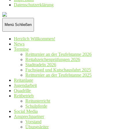
Datenschutz­erklärung
Reiterverein
St.
Hubertus
Menü
Schließen
Wennetal
e.V.
Herzlich Willkommen!
News
Termine
Reitturnier an der Teufelstanne 2026
Reitabzeichenprüfungen 2026
Stadtradeln 2026
Fuchsjagd und Kutschausfahrt 2025
Reitturnier an der Teufelstanne 2025
Reitanlage
Jugendarbeit
Quadrille
Reitbetrieb
Reitunterricht
Schulpferde
Social Media
Ansprechpartner
Vorstand
Übungsleiter