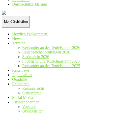
Datenschutz­erklärung
Reiterverein
St.
Hubertus
Menü
Schließen
Wennetal
e.V.
Herzlich Willkommen!
News
Termine
Reitturnier an der Teufelstanne 2026
Reitabzeichenprüfungen 2026
Stadtradeln 2026
Fuchsjagd und Kutschausfahrt 2025
Reitturnier an der Teufelstanne 2025
Reitanlage
Jugendarbeit
Quadrille
Reitbetrieb
Reitunterricht
Schulpferde
Social Media
Ansprechpartner
Vorstand
Übungsleiter