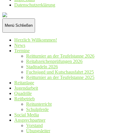
Datenschutz­erklärung
Reiterverein
St.
Hubertus
Menü
Schließen
Wennetal
e.V.
Herzlich Willkommen!
News
Termine
Reitturnier an der Teufelstanne 2026
Reitabzeichenprüfungen 2026
Stadtradeln 2026
Fuchsjagd und Kutschausfahrt 2025
Reitturnier an der Teufelstanne 2025
Reitanlage
Jugendarbeit
Quadrille
Reitbetrieb
Reitunterricht
Schulpferde
Social Media
Ansprechpartner
Vorstand
Übungsleiter