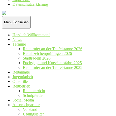
Datenschutz­erklärung
Reiterverein
St.
Hubertus
Menü
Schließen
Wennetal
e.V.
Herzlich Willkommen!
News
Termine
Reitturnier an der Teufelstanne 2026
Reitabzeichenprüfungen 2026
Stadtradeln 2026
Fuchsjagd und Kutschausfahrt 2025
Reitturnier an der Teufelstanne 2025
Reitanlage
Jugendarbeit
Quadrille
Reitbetrieb
Reitunterricht
Schulpferde
Social Media
Ansprechpartner
Vorstand
Übungsleiter