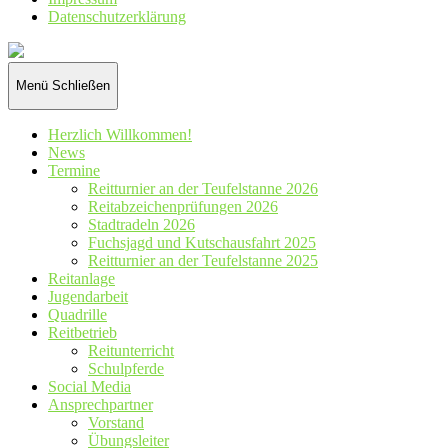
Datenschutz­erklärung
Reiterverein
St.
Hubertus
Menü
Schließen
Wennetal
e.V.
Herzlich Willkommen!
News
Termine
Reitturnier an der Teufelstanne 2026
Reitabzeichenprüfungen 2026
Stadtradeln 2026
Fuchsjagd und Kutschausfahrt 2025
Reitturnier an der Teufelstanne 2025
Reitanlage
Jugendarbeit
Quadrille
Reitbetrieb
Reitunterricht
Schulpferde
Social Media
Ansprechpartner
Vorstand
Übungsleiter