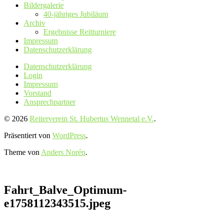
Bildergalerie
40-jähriges Jubiläum
Archiv
Ergebnisse Reitturniere
Impressum
Datenschutz­erklärung
Datenschutz­erklärung
Login
Impressum
Vorstand
Ansprechpartner
© 2026
Reiterverein St. Hubertus Wennetal e.V.
.
Präsentiert von
WordPress
.
Theme von
Anders Norén
.
Fahrt_Balve_Optimum-
e1758112343515.jpeg