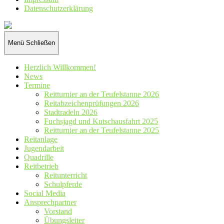
Datenschutz­erklärung
Reiterverein
St.
Hubertus
Menü
Schließen
Wennetal
e.V.
Herzlich Willkommen!
News
Termine
Reitturnier an der Teufelstanne 2026
Reitabzeichenprüfungen 2026
Stadtradeln 2026
Fuchsjagd und Kutschausfahrt 2025
Reitturnier an der Teufelstanne 2025
Reitanlage
Jugendarbeit
Quadrille
Reitbetrieb
Reitunterricht
Schulpferde
Social Media
Ansprechpartner
Vorstand
Übungsleiter