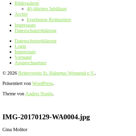
Bildergalerie
40-jähriges Jubiläum
Archiv
Ergebnisse Reitturniere
Impressum
Datenschutz­erklärung
Datenschutz­erklärung
Login
Impressum
Vorstand
Ansprechpartner
© 2026
Reiterverein St. Hubertus Wennetal e.V.
.
Präsentiert von
WordPress
.
Theme von
Anders Norén
.
IMG-20170129-WA0004.jpg
Gina Molitor