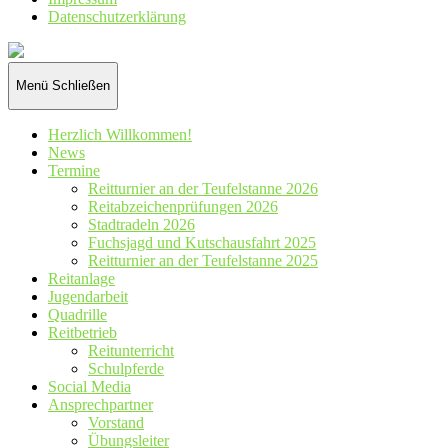
Datenschutz­erklärung
Reiterverein
St.
Hubertus
Menü
Schließen
Wennetal
e.V.
Herzlich Willkommen!
News
Termine
Reitturnier an der Teufelstanne 2026
Reitabzeichenprüfungen 2026
Stadtradeln 2026
Fuchsjagd und Kutschausfahrt 2025
Reitturnier an der Teufelstanne 2025
Reitanlage
Jugendarbeit
Quadrille
Reitbetrieb
Reitunterricht
Schulpferde
Social Media
Ansprechpartner
Vorstand
Übungsleiter