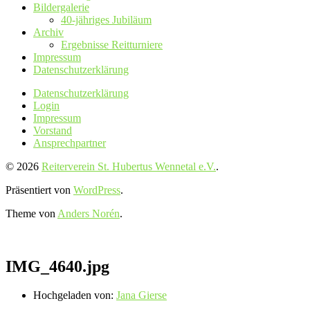
Bildergalerie
40-jähriges Jubiläum
Archiv
Ergebnisse Reitturniere
Impressum
Datenschutz­erklärung
Datenschutz­erklärung
Login
Impressum
Vorstand
Ansprechpartner
© 2026
Reiterverein St. Hubertus Wennetal e.V.
.
Präsentiert von
WordPress
.
Theme von
Anders Norén
.
IMG_4640.jpg
Hochgeladen von:
Jana Gierse